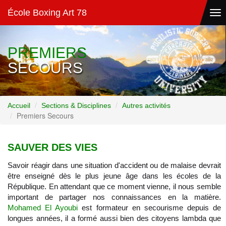
École Boxing Art 78
Tog
nav
PREMIERS
SECOURS
Accueil
Sections & Disciplines
Autres activités
Premiers Secours
SAUVER DES VIES
Savoir réagir dans une situation d'accident ou de malaise devrait
être enseigné dès le plus jeune âge dans les écoles de la
République. En attendant que ce moment vienne, il nous semble
important de partager nos connaissances en la matière.
Mohamed El Ayoubi
est formateur en secourisme depuis de
longues années, il a formé aussi bien des citoyens lambda que